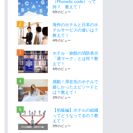
（Phonetic code）って
何？ 教えて！
6件のビュー
海外のホテルと日本のホ
テルサービスの違いは？
教えて！
4件のビュー
ホテル・旅館の消防表示
「適マーク」とは何？教
えて！
4件のビュー
感動！滞在先のホテルで
嬉しかったエピソードと
は？教えて！
3件のビュー
【初級編】ホテルの組織
ってどうなってるの？教
えて！
3件のビュー