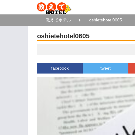
教えてホテル
oshietehotel0605
oshietehotel0605
facebook
tweet