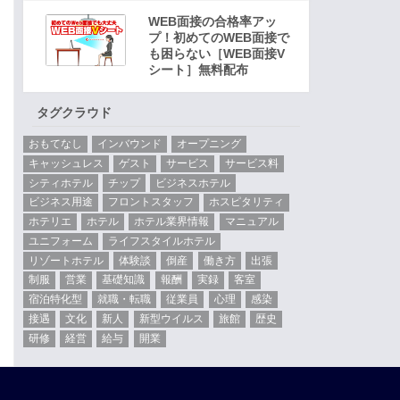
WEB面接の合格率アッ
プ！初めてのWEB面接で
も困らない［WEB面接V
シート］無料配布
タグクラウド
おもてなし
インバウンド
オープニング
キャッシュレス
ゲスト
サービス
サービス料
シティホテル
チップ
ビジネスホテル
ビジネス用途
フロントスタッフ
ホスピタリティ
ホテリエ
ホテル
ホテル業界情報
マニュアル
ユニフォーム
ライフスタイルホテル
リゾートホテル
体験談
倒産
働き方
出張
制服
営業
基礎知識
報酬
実録
客室
宿泊特化型
就職・転職
従業員
心理
感染
接遇
文化
新人
新型ウイルス
旅館
歴史
研修
経営
給与
開業