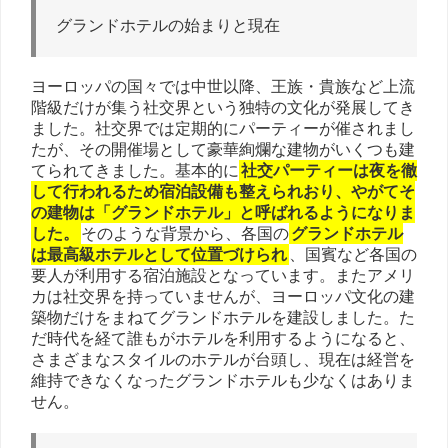
グランドホテルの始まりと現在
ヨーロッパの国々では中世以降、王族・貴族など上流
階級だけが集う社交界という独特の文化が発展してき
ました。社交界では定期的にパーティーが催されまし
たが、その開催場として豪華絢爛な建物がいくつも建
てられてきました。基本的に
社交パーティーは夜を徹
して行われるため宿泊設備も整えられおり、やがてそ
の建物は「グランドホテル」と呼ばれるようになりま
した。
そのような背景から、各国の
グランドホテル
は最高級ホテルとして位置づけられ
、国賓など各国の
要人が利用する宿泊施設となっています。またアメリ
カは社交界を持っていませんが、ヨーロッパ文化の建
築物だけをまねてグランドホテルを建設しました。た
だ時代を経て誰もがホテルを利用するようになると、
さまざまなスタイルのホテルが台頭し、現在は経営を
維持できなくなったグランドホテルも少なくはありま
せん。