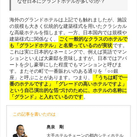
なぜ日本にグランドホテルが多いのか？
海外のグランドホテルは上記でも触れましたが、施設
の規模も大きく伝統的な建築様式を用いたクラシカル
な高級ホテルを指します。一方、日本国内では規模や
建築様式に関係なく、
ごく一般的なクラスのホテルで
も「グランドホテル」と名乗っているのが実状
です。
これは実に日本的なネーミングで、例えば英語でマン
ションといえば大豪邸を意味しますが、日本ではアパ
ートを少し豪華にした程度でもマンションと呼びま
す。またその町で一番賑わいのある通りを「○○銀
座」と呼ぶことがあります。つまり、
「うちは町で一
番のホテルですよ」「グレードの高いホテルですよ」
という自己演出的な箔づけのために、ホテルの名称に
「グランド」と入れているのです
。
この記事を書いたのは
奥泉 剛
大手ホテルチェーンの都内シティホテル