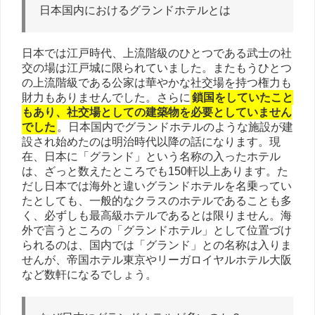
日本国内におけるグランドホテルとは
日本では江戸時代、上流階級のひとつである武士の社
交の場は江戸城に限られていました。またもうひとつ
の上流階級である公家は華やかな社交場を持つ権力も
財力もありませんでした。さらに
鎖国をしていたこと
もあり、社交場としての建築物を必要としていません
でした
。日本国内でグランドホテルのような施設が建
設され始めたのは明治時代以降の話になります。現
在、日本に「グランド」という名称の入ったホテル
は、ざっと数えたところでも
150
軒以上あります。た
だし日本では海外と違いグランドホテルを名乗ってい
たとしても、一般的なクラスのホテルであることも多
く、必ずしも最高級ホテルであるとは限りません。海
外で言うところの「グランドホテル」として位置づけ
られるのは、国内では「グランド」との名称は入りま
せんが、帝国ホテル東京やリーガロイヤルホテル大阪
など数軒になるでしょう。