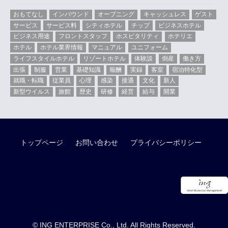
おもてなし
インバウンド
オープニング
キャッシュレス
ゲスト
サービス
サービス料
シティホテル
チップ
ビジネスホテル
ビジネス用途
フロントスタッフ
ホスピタリティ
ホテリエ
ホテル
ホテル業界情報
マニュアル
ユニフォーム
ライフスタイルホテル
リゾートホテル
体験談
倒産
働き方
出張
制服
営業
基礎知識
報酬
実録
客室
宿泊特化型
就職・転職
従業員
心理
感染
接遇
文化
新人
新型ウイルス
旅館
歴史
研修
経営
給与
開業
トップページ
お問い合わせ
プライバシーポリシー
© ING ENTERPRISE Co., Ltd. All Rights Reserved.