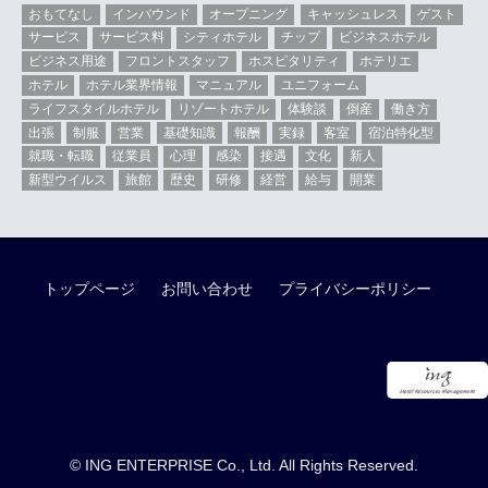
おもてなし
インバウンド
オープニング
キャッシュレス
ゲスト
サービス
サービス料
シティホテル
チップ
ビジネスホテル
ビジネス用途
フロントスタッフ
ホスピタリティ
ホテリエ
ホテル
ホテル業界情報
マニュアル
ユニフォーム
ライフスタイルホテル
リゾートホテル
体験談
倒産
働き方
出張
制服
営業
基礎知識
報酬
実録
客室
宿泊特化型
就職・転職
従業員
心理
感染
接遇
文化
新人
新型ウイルス
旅館
歴史
研修
経営
給与
開業
トップページ
お問い合わせ
プライバシーポリシー
© ING ENTERPRISE Co., Ltd. All Rights Reserved.