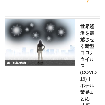
む
世界経
済を震
撼させ
る新型
コロナ
ウイル
ホテル業界情報
ス
(COVID-
19)！
ホテル
業界ま
とめ