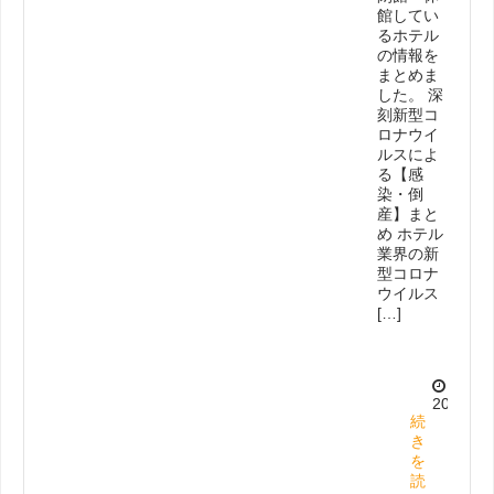
館してい
るホテル
の情報を
まとめま
した。 深
刻新型コ
ロナウイ
ルスによ
る【感
染・倒
産】まと
め ホテル
業界の新
型コロナ
ウイルス
[…]
2025.5.
続
き
を
読