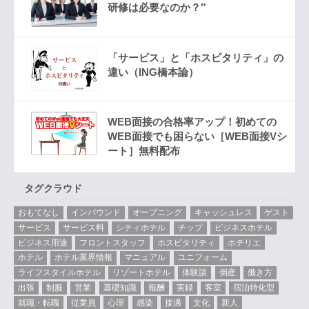
研修は必要なのか？″
「サービス」と「ホスピタリティ」の
違い（ING橋本論）
WEB面接の合格率アップ！初めての
WEB面接でも困らない［WEB面接Vシ
ート］無料配布
タグクラウド
おもてなし
インバウンド
オープニング
キャッシュレス
ゲスト
サービス
サービス料
シティホテル
チップ
ビジネスホテル
ビジネス用途
フロントスタッフ
ホスピタリティ
ホテリエ
ホテル
ホテル業界情報
マニュアル
ユニフォーム
ライフスタイルホテル
リゾートホテル
体験談
倒産
働き方
出張
制服
営業
基礎知識
報酬
実録
客室
宿泊特化型
就職・転職
従業員
心理
感染
接遇
文化
新人