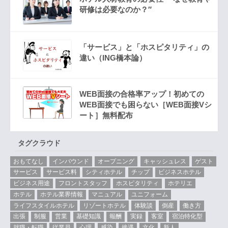
研修は必要なのか？″
「サービス」と「ホスピタリティ」の
違い（ING橋本論）
WEB面接の合格率アップ！初めての
WEB面接でも困らない［WEB面接Vシ
ート］無料配布
タグクラウド
おもてなし
インバウンド
オープニング
キャッシュレス
ゲスト
サービス
サービス料
シティホテル
チップ
ビジネスホテル
ビジネス用途
フロントスタッフ
ホスピタリティ
ホテリエ
ホテル
ホテル業界情報
マニュアル
ユニフォーム
ライフスタイルホテル
リゾートホテル
体験談
倒産
働き方
出張
制服
営業
基礎知識
報酬
実録
客室
宿泊特化型
就職・転職
従業員
心理
感染
接遇
文化
新人