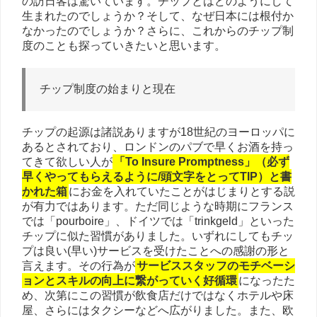
の訪日客は驚いています。チップとはどのようにして
生まれたのでしょうか？そして、なぜ日本には根付か
なかったのでしょうか？さらに、これからのチップ制
度のことも探っていきたいと思います。
チップ制度の始まりと現在
チップの起源は諸説ありますが18世紀のヨーロッパに
あるとされており、ロンドンのパブで早くお酒を持っ
てきて欲しい人が
「To Insure Promptness」（必ず
早くやってもらえるように/頭文字をとってTIP）と書
かれた箱
にお金を入れていたことがはじまりとする説
が有力ではあります。ただ同じような時期にフランス
では「pourboire」、ドイツでは「trinkgeld」といった
チップに似た習慣がありました。いずれにしてもチッ
プは良い(早い)サービスを受けたことへの感謝の形と
言えます。その行為が
サービススタッフのモチベーシ
ョンとスキルの向上に繋がっていく好循環
になったた
め、次第にこの習慣が飲食店だけではなくホテルや床
屋、さらにはタクシーなどへ広がりました。また、欧