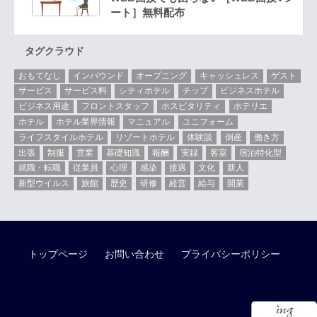
ート］無料配布
タグクラウド
おもてなし
インバウンド
オープニング
キャッシュレス
ゲスト
サービス
サービス料
シティホテル
チップ
ビジネスホテル
ビジネス用途
フロントスタッフ
ホスピタリティ
ホテリエ
ホテル
ホテル業界情報
マニュアル
ユニフォーム
ライフスタイルホテル
リゾートホテル
体験談
倒産
働き方
出張
制服
営業
基礎知識
報酬
実録
客室
宿泊特化型
就職・転職
従業員
心理
感染
接遇
文化
新人
新型ウイルス
旅館
歴史
研修
経営
給与
開業
トップページ
お問い合わせ
プライバシーポリシー