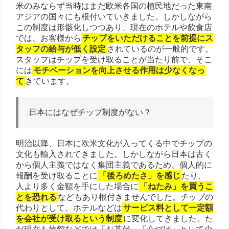
米のみならず当時はまだ欧米各国の植民地だった東南
アジアの国々にも根付いていきました。しかしながら
この制度は形骸化しつつあり、現在のホテルや飲食店
では、お客様から
チップをいただけることを前提にス
タッフの給与が低く設定
されているのが一般的です。
スタッフはチップを受け取ることが当たり前で、そこ
には
モチベーションを向上させる作用は少なくなっ
て
きています。
日本にはなぜチップ制度がない？
明治以降、日本に欧米文化が入ってくる中でチップの
文化も輸入されてきました。しかしながら日本は古く
から個人主義ではなく集団主義であるため、個人的に
報酬を受け取ることに
「後ろめたさ」を感じ
たり、
人より多く金額を手にした場合に
「ねたみ」を買うこ
とを恐れる
などもあり根付きませんでした。チップの
代わりとして、ホテルなどは
サービス料として一定額
を会社が受け取るという制度
に変化してきました。た