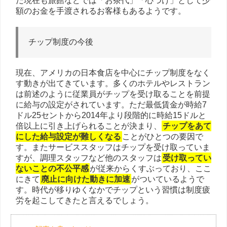
だ現在も旅館などでは「お茶代」「心づけ」として少
額のお金を手渡されるお客様もあるようです。
チップ制度の今後
現在、アメリカの日本食店を中心にチップ制度をなく
す動きが出てきています。多くのホテルやレストラン
は前述のように従業員がチップを受け取ることを前提
に給与の設定がされています。ただ最低賃金が時給7
ドル25セントから2014年より段階的に時給15ドルと
倍以上に引き上げられることが決まり、
チップをあて
にした給与設定が難しくなる
ことがひとつの要因で
す。またサービススタッフはチップを受け取っていま
すが、調理スタッフなど他のスタッフは
受け取ってい
ないことの不公平感
が従来からくすぶっており、ここ
にきて
廃止に向けた動きに加速
がついているようで
す。時代が移りゆくなかでチップという習慣は制度疲
労を起こしてきたと言えるでしょう。