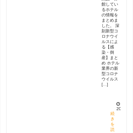
館してい
るホテル
の情報を
まとめま
した。 深
刻新型コ
ロナウイ
ルスによ
る【感
染・倒
産】まと
め ホテル
業界の新
型コロナ
ウイルス
[…]
2025.5.
続
き
を
読