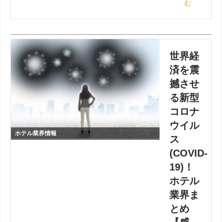
む
世界経
済を震
撼させ
る新型
コロナ
ウイル
ホテル業界情報
ス
(COVID-
19)！
ホテル
業界ま
とめ