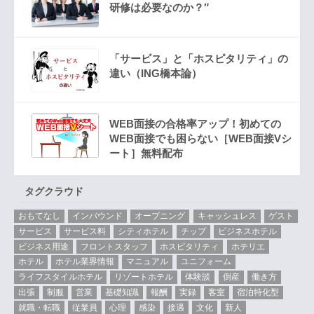
研修は必要なのか？″
「サービス」と「ホスピタリティ」の
違い（ING橋本論）
WEB面接の合格率アップ！初めての
WEB面接でも困らない［WEB面接Vシ
ート］無料配布
タグクラウド
おもてなし
インバウンド
オープニング
キャッシュレス
ゲスト
サービス
サービス料
シティホテル
チップ
ビジネスホテル
ビジネス用途
フロントスタッフ
ホスピタリティ
ホテリエ
ホテル
ホテル業界情報
マニュアル
ユニフォーム
ライフスタイルホテル
リゾートホテル
体験談
倒産
働き方
出張
制服
営業
基礎知識
報酬
実録
客室
宿泊特化型
就職・転職
従業員
心理
感染
接遇
文化
新人