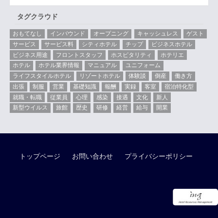
タグクラウド
おもてなし
インバウンド
オープニング
キャッシュレス
ゲスト
サービス
サービス料
シティホテル
チップ
ビジネスホテル
ビジネス用途
フロントスタッフ
ホスピタリティ
ホテリエ
ホテル
ホテル業界情報
マニュアル
ユニフォーム
ライフスタイルホテル
リゾートホテル
体験談
倒産
働き方
出張
制服
営業
基礎知識
報酬
実録
客室
宿泊特化型
就職・転職
従業員
心理
感染
接遇
文化
新人
新型ウイルス
旅館
歴史
研修
経営
給与
開業
トップページ
お問い合わせ
プライバシーポリシー