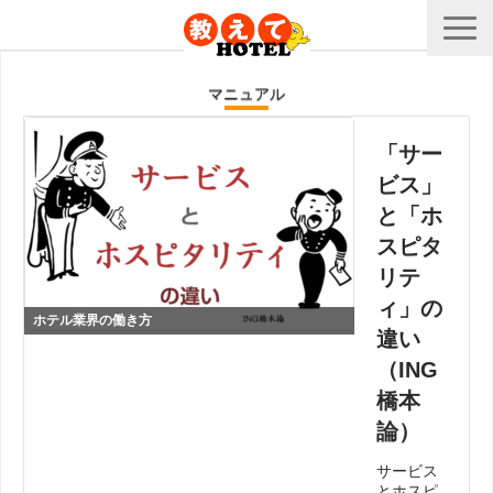
マニュアル
「サー
ビス」
と「ホ
スピタ
リテ
ィ」の
ホテル業界の働き方
違い
（ING
橋本
論）
サービス
とホスピ