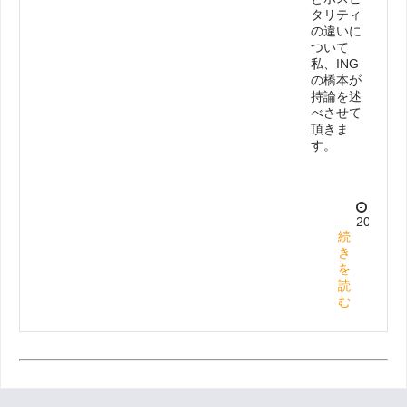
タリティ
の違いに
ついて
私、ING
の橋本が
持論を述
べさせて
頂きま
す。
2025.5.
続
き
を
読
む