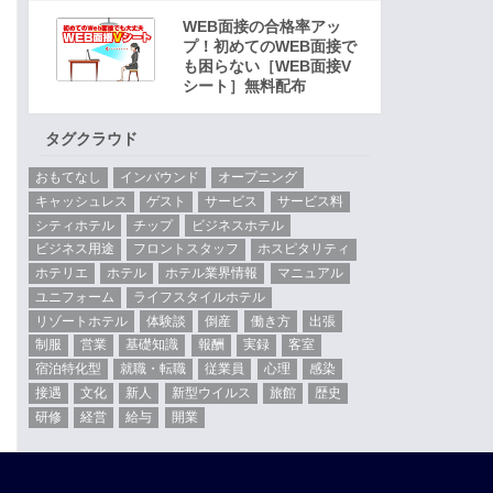
WEB面接の合格率アッ
プ！初めてのWEB面接で
も困らない［WEB面接V
シート］無料配布
タグクラウド
おもてなし
インバウンド
オープニング
キャッシュレス
ゲスト
サービス
サービス料
シティホテル
チップ
ビジネスホテル
ビジネス用途
フロントスタッフ
ホスピタリティ
ホテリエ
ホテル
ホテル業界情報
マニュアル
ユニフォーム
ライフスタイルホテル
リゾートホテル
体験談
倒産
働き方
出張
制服
営業
基礎知識
報酬
実録
客室
宿泊特化型
就職・転職
従業員
心理
感染
接遇
文化
新人
新型ウイルス
旅館
歴史
研修
経営
給与
開業