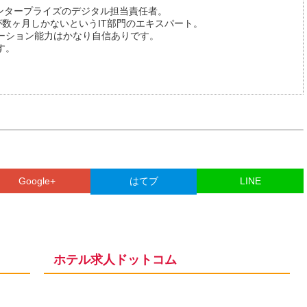
ンタープライズのデジタル担当責任者。
が数ヶ月しかないというIT部門のエキスパート。
ーション能力はかなり自信ありです。
す。
Google+
はてブ
LINE
ホテル求人ドットコム