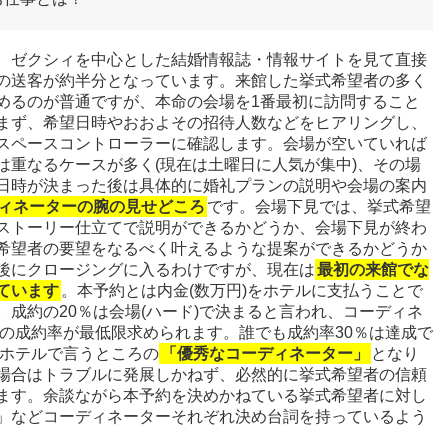
、ゼクシィを中心とした結婚情報誌・情報サイトを見て直接
の送客が約半分となっています。来館した挙式希望者の多く
めるのが普通ですが、本命の会場を
1
番最初に訪問すること
まず、希望日時やおおよその招待人数などをヒアリングし、
スペースコントローラーに確認します。会場が空いていれば
は重なるケースが多く
(
現在は土曜日に人気が集中
)
、その場
日時が決まった後は具体的に婚礼プランの説明や会場の案内
ィネーターの腕の見せどころ
です。会場下見では、挙式希望
ストーリー仕立てで説明ができるかどうか、会場下見が終わ
希望者の要望をなるべく叶えるような提案ができるかどうか
後にクロージングに入るわけですが、現在は
最初の来館でな
ています
。本予約とは内金
(
数万円
)
をホテルに支払うことで
。成約の
20
％は会場
(
ハード
)
で決まると言われ、コーディネ
の成約率が最低限求められます。誰でも成約率
30
％は達成で
ホテルで言うところの
「優秀なコーディネーター」
となり
場合はトラブルに発展しかねず、必然的に挙式希望者の信頼
ます。余談ながら本予約を決めかねている挙式希望者に対し
」などコーディネーターそれぞれ決め台詞を持っているよう