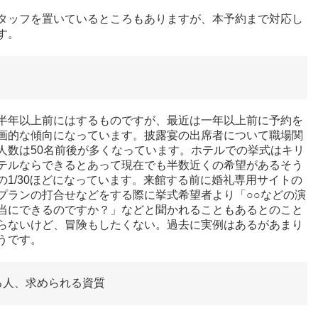
タッフを置いているところもありますが、本予約まで対応し
す。
半年以上前にはするものですが、最近は一年以上前に予約を
画的な傾向になっています。披露宴の出席者について職場関
人数は
50
名前後が多くなっています。ホテルでの挙式はキリ
テルならできるとあって現在でも半数近くの希望があるそう
の
1/30
ほどになっています。来館する前に婚礼専用サイトの
プランの打合せなどをする際に挙式希望者より「○○などの演
当にできるのですか？」などと聞かれることもあるとのこと
らないけど、冒険もしたくない。過去に実例はあるがあまり
うです。
る人、求められる資質