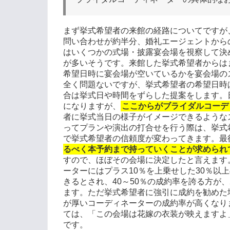
まず挙式希望者の来館の経路についてですが
問い合わせが約半分、婚礼エージェントから
はいくつかの式場・披露宴会場を視察して決
が多いそうです。来館した挙式希望者からは
希望日時に宴会場が空いているかを宴会場の
全く問題ないですが、挙式希望者の希望日時
合は挙式日や時間をずらした提案をします。
になりますが、
ここからがブライダルコーデ
者に挙式当日の様子がイメージできるような
ってプランや演出の打合せを行う際は、挙式
で挙式希望者の信頼度が変わってきます。最
るべく本予約まで持っていくことが求められ
すので、ほぼその会場に決定したと言えます
ーターにはプラス
10
％を上乗せした
30
％以上
きるとされ、
40
～
50
％の成約率を誇る方が、
ます。ただ挙式希望者に強引に成約を勧めた
が厚いコーディネーターの成約率が高くなり
ては、「この会場は花嫁の衣装が映えますよ
です。