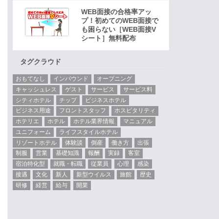
WEB面接の合格率アッ
プ！初めてのWEB面接で
も困らない［WEB面接V
シート］無料配布
タグクラウド
おもてなし
インバウンド
オープニング
キャッシュレス
ゲスト
サービス
サービス料
シティホテル
チップ
ビジネスホテル
ビジネス用途
フロントスタッフ
ホスピタリティ
ホテリエ
ホテル
ホテル業界情報
マニュアル
ユニフォーム
ライフスタイルホテル
リゾートホテル
体験談
倒産
働き方
出張
制服
営業
基礎知識
報酬
実録
客室
宿泊特化型
就職・転職
従業員
心理
感染
接遇
文化
新人
新型ウイルス
旅館
歴史
研修
経営
給与
開業