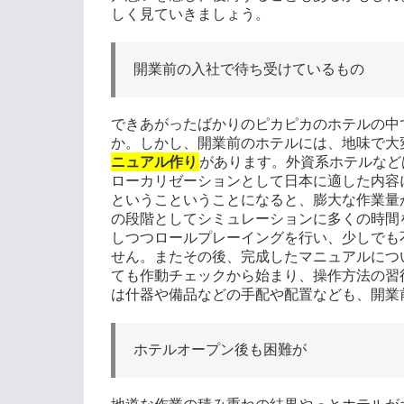
しく見ていきましょう。
開業前の入社で待ち受けているもの
できあがったばかりのピカピカのホテルの中
か。しかし、開業前のホテルには、地味で大
ニュアル作り
があります。外資系ホテルなど
ローカリゼーションとして日本に適した内容
というこということになると、膨大な作業量
の段階としてシミュレーションに多くの時間
しつつロールプレーイングを行い、少しでも
せん。またその後、完成したマニュアルにつ
ても作動チェックから始まり、操作方法の習
は什器や備品などの手配や配置なども、開業
ホテルオープン後も困難が