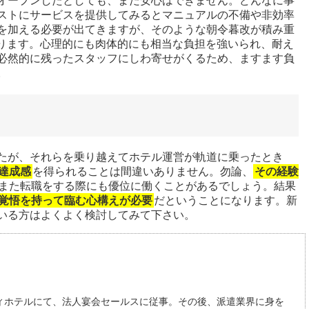
オープンしたとしても、まだ安心はできません。どんなに事
ストにサービスを提供してみるとマニュアルの不備や非効率
を加える必要が出てきますが、そのような朝令暮改が積み重
ります。心理的にも肉体的にも相当な負担を強いられ、耐え
必然的に残ったスタッフにしわ寄せがくるため、ますます負
。
たが、それらを乗り越えてホテル運営が軌道に乗ったとき
達成感
を得られることは間違いありません。勿論、
その経験
また転職をする際にも優位に働くことがあるでしょう。結果
覚悟を持って臨む心構えが必要
だということになります。新
いる方はよくよく検討してみて下さい。
ィホテルにて、法人宴会セールスに従事。その後、派遣業界に身を