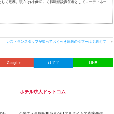
して勤務。現在は(株)INGにて転職相談責任者としてコーディネー
レストランスタッフが知っておくべき宗教のタブーは？教えて！
»
Google+
はてブ
LINE
ホテル求人ドットコム
の転
企業の人事採用担当者がリアルタイムで直接発信