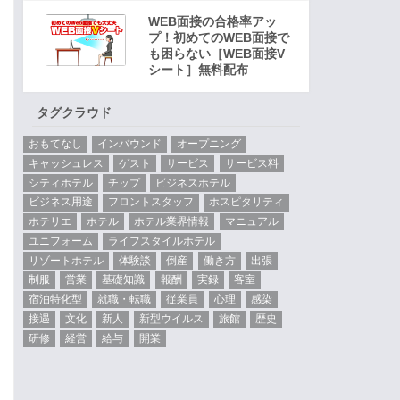
WEB面接の合格率アッ
プ！初めてのWEB面接で
も困らない［WEB面接V
シート］無料配布
タグクラウド
おもてなし
インバウンド
オープニング
キャッシュレス
ゲスト
サービス
サービス料
シティホテル
チップ
ビジネスホテル
ビジネス用途
フロントスタッフ
ホスピタリティ
ホテリエ
ホテル
ホテル業界情報
マニュアル
ユニフォーム
ライフスタイルホテル
リゾートホテル
体験談
倒産
働き方
出張
制服
営業
基礎知識
報酬
実録
客室
宿泊特化型
就職・転職
従業員
心理
感染
接遇
文化
新人
新型ウイルス
旅館
歴史
研修
経営
給与
開業