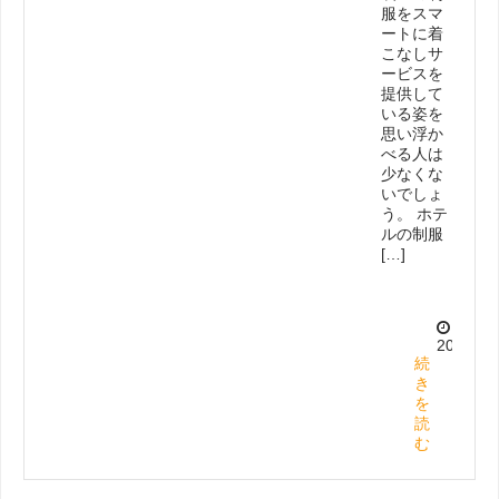
服をスマ
ートに着
こなしサ
ービスを
提供して
いる姿を
思い浮か
べる人は
少なくな
いでしょ
う。 ホテ
ルの制服
[…]
2025.5.
続
き
を
読
む