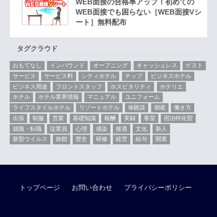
WEB面接の合格率アップ！初めての
WEB面接でも困らない［WEB面接Vシ
ート］無料配布
タグクラウド
おもてなし
インバウンド
オープニング
キャッシュレス
ゲスト
サービス
サービス料
シティホテル
チップ
ビジネスホテル
ビジネス用途
フロントスタッフ
ホスピタリティ
ホテリエ
ホテル
ホテル業界情報
マニュアル
ユニフォーム
ライフスタイルホテル
リゾートホテル
体験談
倒産
働き方
出張
制服
営業
基礎知識
報酬
実録
客室
宿泊特化型
就職・転職
従業員
心理
感染
接遇
文化
新人
新型ウイルス
旅館
歴史
研修
経営
給与
開業
トップページ
お問い合わせ
プライバシーポリシー